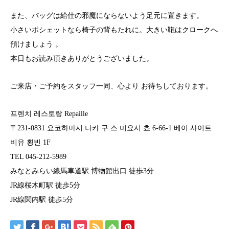
また、バッグは給仕の邪魔にならないよう足元に置きます。
小さいポシェットなら椅子の背もたれに。大きい鞄はクロークへ
預けましょう 。
本日もお読み頂きありがとうございました。
ご来店・ご予約をスタッフ一同、心より お待ちしております。
프렌치 레스토랑 Repaille
〒231-0831 요코하마시 나카 구 스 미요시 쵸 6-66-1 베이 사이트
비유 횡빈 1F
TEL 045-212-5989
みなとみらい線馬車道駅 博物館出口 徒歩3分
JR線桜木町駅 徒歩5分
JR線関内駅 徒歩5分