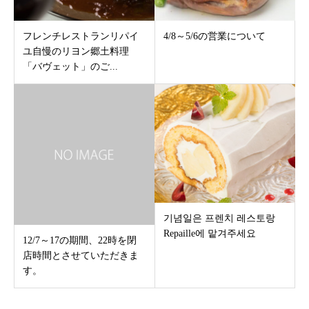
フレンチレストランリパイ
4/8～5/6の営業について
ユ自慢のリヨン郷土料理
「バヴェット」のご...
기념일은 프렌치 레스토랑
Repaille에 맡겨주세요
12/7～17の期間、22時を閉
店時間とさせていただきま
す。