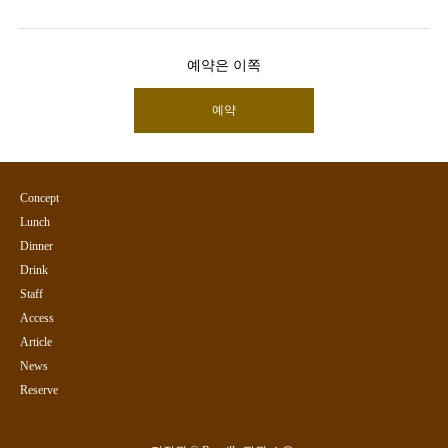
예약은 이쪽
예약
Concept
Lunch
Dinner
Drink
Staff
Access
Article
News
Reserve