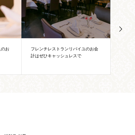
のお会
リパイユコラム：会食事の大人のお
4/8～
作法（食べ方のタブー編）