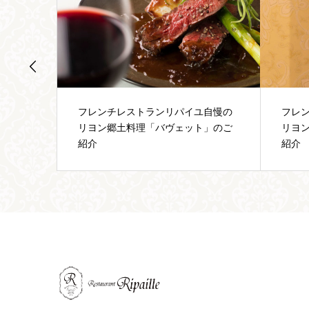
自慢の
フレンチレストランリパイユ自慢の
リパ
」のご
リヨン郷土料理「グルヌイユ」のご
作法
紹介