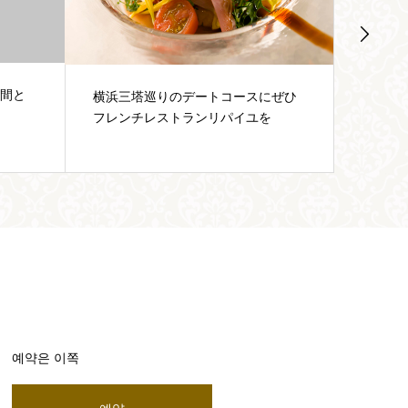
4/8～5/6の営業について
リパイ
にぜひ
インと
を
예약은 이쪽