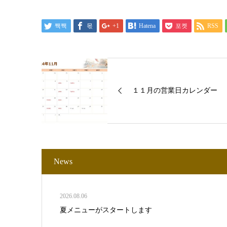
짹짹
몫
+1
Hatena
포켓
RSS
１１月の営業日カレンダー
News
2026.08.06
夏メニューがスタートします