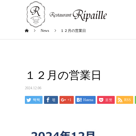
News
１２月の営業日
１２月の営業日
2024.12.06
짹짹
몫
+1
Hatena
포켓
RSS