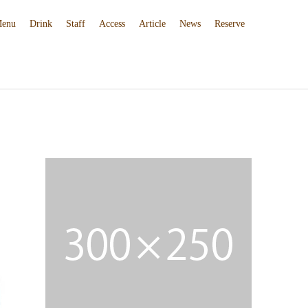
enu
Drink
Staff
Access
Article
News
Reserve