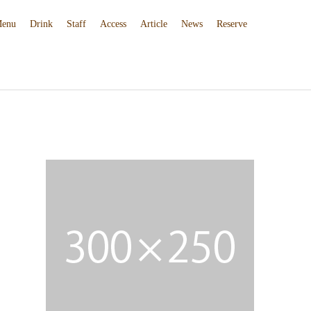
enu
Drink
Staff
Access
Article
News
Reserve