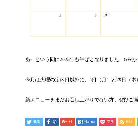
あっという間に2023年も半ばとなりました。G
今月は火曜の定休日以外に、5日（月）と29日（
新メニューをまだお召し上がりでない方、ぜひご
짹짹
몫
+1
Hatena
포켓
RSS