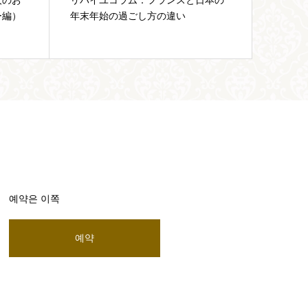
日本の
リパイユコラム：ワインをオシャレ
フレン
に美味しく飲むコツをご紹介
計はぜ
예약은 이쪽
예약