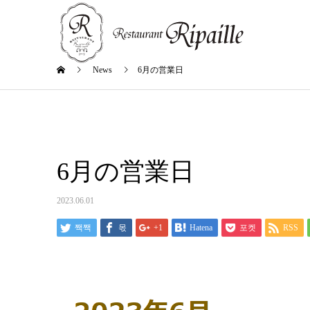
News
6月の営業日
6月の営業日
2023.06.01
짹짹
몫
+1
Hatena
포켓
RSS