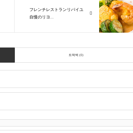
フレンチレストランリパイユ
自慢のリヨ...
트랙백 (0)