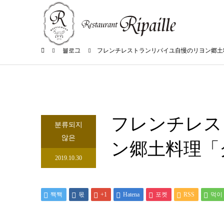
블로그
フレンチレストランリパイユ自慢のリヨン郷土
フレンチレス
분류되지
않은
ン郷土料理「
2019.10.30
짹짹
몫
+1
Hatena
포켓
RSS
먹이