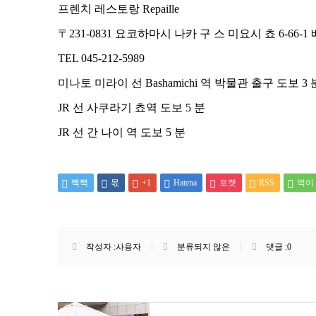
프렌치 레스토랑 Repaille
〒231-0831 요코하마시 나카 구 스 미요시 쵸 6-66-
TEL 045-212-5989
미나토 미라이 선 Bashamichi 역 박물관 출구 도보 3 
JR 선 사쿠라기 쵸역 도보 5 분
JR 선 간 나이 역 도보 5 분
짹짹
몫
+1
Hatena
포켓
RSS
먹이
작성자 :
사용자
분류되지 않은
댓글 :
0