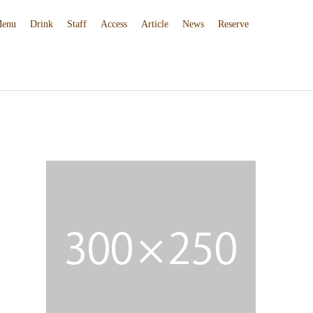
enu
Drink
Staff
Access
Article
News
Reserve