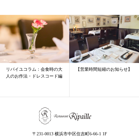
ム：会食時の大
【営業時間短縮のお知らせ】
リパイユコラ
ドレスコード編
ストランの専
（前編）
〒231-0013 横浜市中区住吉町6-66-1 1F