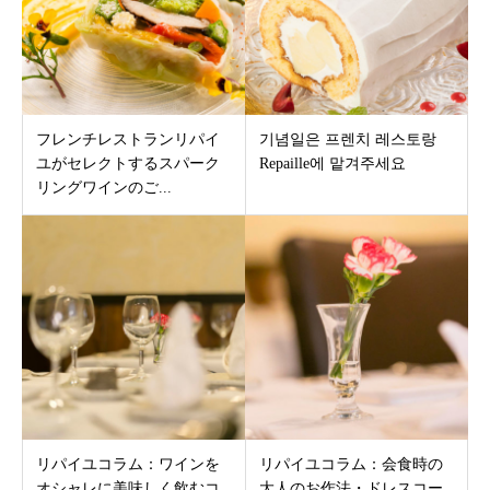
フレンチレストランリパイ
기념일은 프렌치 레스토랑
ユがセレクトするスパーク
Repaille에 맡겨주세요
リングワインのご...
リパイユコラム：ワインを
リパイユコラム：会食時の
オシャレに美味しく飲むコ
大人のお作法・ドレスコー